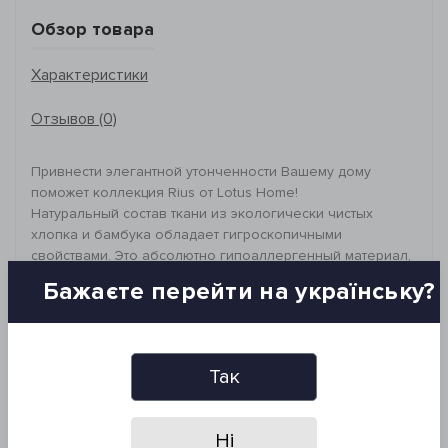
Обзор товара
Характеристики
Отзывов (0)
Привнести элегантной утонченности Вашему дому
поможет коллекция Rius от Lotus Home!
Натуральный состав ткани из экологически чистых
хлопка и бамбука обладает гигроскопичными
свойствами. Это абсолютно гипоаллергенный материал,
который подойдет людям со склонностью к аллергии.
Бажаєте перейти на українську?
Стильные цвета и декоративная бахрома внесут особую
нотку в декор интерьера.
Выбирая Lotus Home, Вы приобритаете свой особый,
неповторимый стиль!
Так
_________________________________
Размер: 50*100 см
Состав: 80% хлопок, 20% бамбук
Ні
Плотность: 300 г/м2