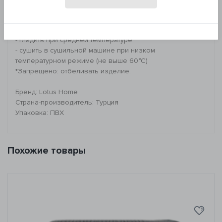
Рекомендации по уходу:
- стирка при 40°C
- сухая деликатная химчистка
- гладить при средней температуре
- сушить в сушильной машине при низком
температурном режиме (не выше 60°C)
*Запрещено: отбеливать изделие.
Бренд: Lotus Home
Страна-производитель: Турция
Упаковка: ПВХ
Похожие товары