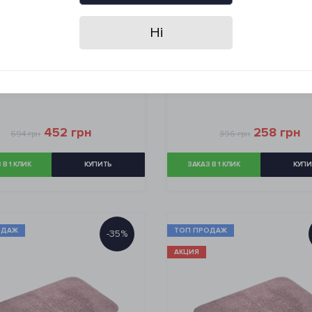
Ні
врик Irya - Basic biege
Коврик Irya - Basic gr
бежевый 50*80
зеленый 40*60
452 грн
258 грн
694 грн
396 грн
 В 1 КЛИК
КУПИТЬ
ЗАКАЗ В 1 КЛИК
КУПИ
ОДАЖ
ТОП ПРОДАЖ
-35%
АКЦИЯ