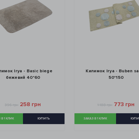
лимок Irya - Basic biege
Килимок Irya - Buben sa
бежевий 40*60
50*150
258 грн
773 грн
396 грн
1 188 грн
 В 1 КЛИК
КУПИТЬ
ЗАКАЗ В 1 КЛИК
КУПИ