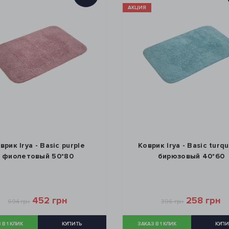
АКЦИЯ
врик Irya - Basic purple
Коврик Irya - Basic turq
фиолетовый 50*80
бирюзовый 40*60
452 грн
258 грн
694 грн
396 грн
 В 1 КЛИК
КУПИТЬ
ЗАКАЗ В 1 КЛИК
КУПИ