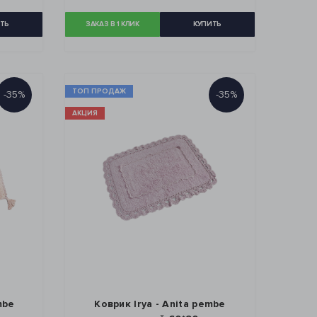
ТЬ
ЗАКАЗ В 1 КЛИК
КУПИТЬ
ТОП ПРОДАЖ
-35%
-35%
АКЦИЯ
mbe
Коврик Irya - Anita pembe