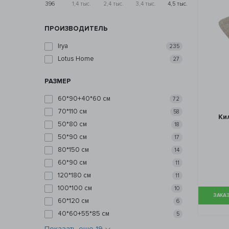
396
1,4 тыс.
2,4 тыс.
3,4 тыс.
4,5 тыс.
ПРОИЗВОДИТЕЛЬ
Irya
235
Lotus Home
27
РАЗМЕР
60*90+40*60 см
72
70*110 см
58
Ки
50*80 см
18
50*90 см
17
80*150 см
14
60*90 см
11
120*180 см
11
100*100 см
10
ЗАКАЗ
60*120 см
6
40*60+55*85 см
5
Показать еще 19