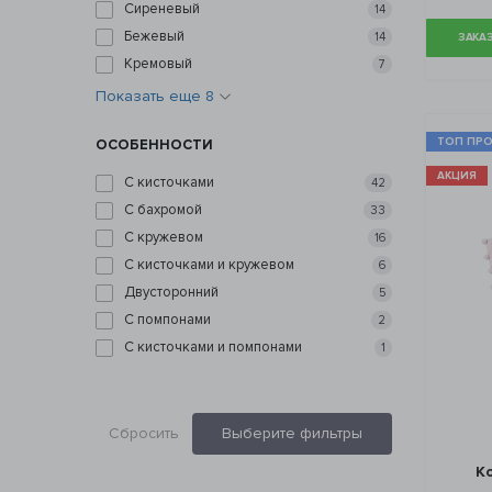
Сиреневый
14
Бежевый
14
ЗАКАЗ
Кремовый
7
Показать еще 8
ТОП ПР
ОСОБЕННОСТИ
АКЦИЯ
С кисточками
42
С бахромой
33
С кружевом
16
С кисточками и кружевом
6
Двусторонний
5
С помпонами
2
С кисточками и помпонами
1
Сбросить
Выберите фильтры
Ко