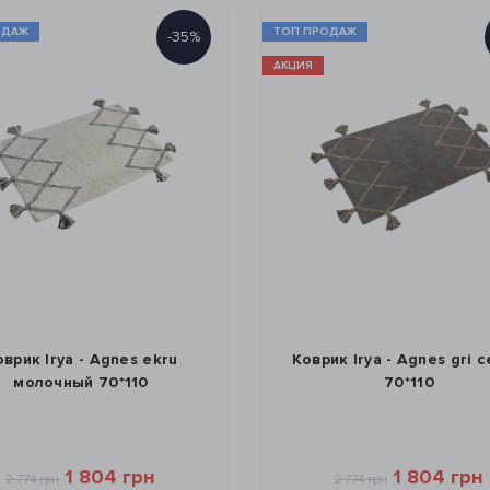
ОДАЖ
ТОП ПРОДАЖ
-35%
АКЦИЯ
оврик Irya - Agnes ekru
Коврик Irya - Agnes gri 
молочный 70*110
70*110
1 804 грн
1 804 грн
2 774 грн
2 774 грн