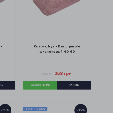
nk
Коврик Irya - Basic purple
фиолетовый 40*60
258 грн
396 грн
ТЬ
ЗАКАЗ В 1 КЛИК
КУПИТЬ
ТОП ПРОДАЖ
-35%
-35%