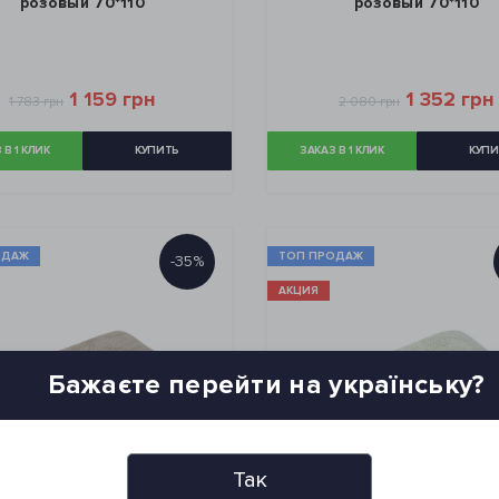
розовый 70*110
розовый 70*110
1 159 грн
1 352 грн
1 783 грн
2 080 грн
 В 1 КЛИК
КУПИТЬ
ЗАКАЗ В 1 КЛИК
КУПИ
ОДАЖ
ТОП ПРОДАЖ
-35%
АКЦИЯ
Бажаєте перейти на українську?
Так