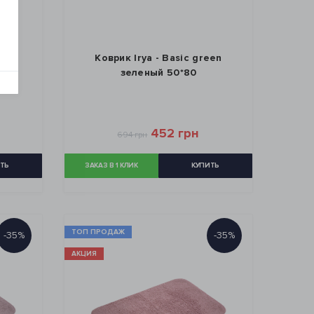
een
Коврик Irya - Basic green
зеленый 50*80
452 грн
694 грн
ТЬ
ЗАКАЗ В 1 КЛИК
КУПИТЬ
ТОП ПРОДАЖ
-35%
-35%
АКЦИЯ