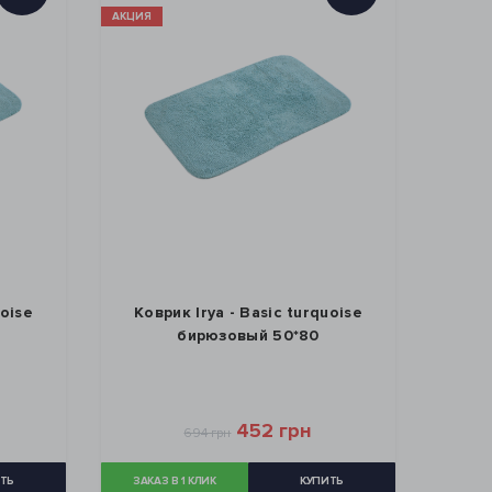
АКЦИЯ
uoise
Коврик Irya - Basic turquoise
бирюзовый 50*80
452 грн
694 грн
ТЬ
ЗАКАЗ В 1 КЛИК
КУПИТЬ