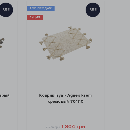
ТОП ПРОДАЖ
-35%
-35%
АКЦИЯ
серый
Коврик Irya - Agnes krem
кремовый 70*110
1 804 грн
2 774 грн