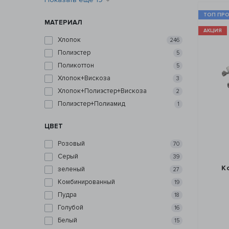
ТОП ПР
МАТЕРИАЛ
АКЦИЯ
Хлопок
246
Полиэстер
5
Поликоттон
5
Хлопок+Вискоза
3
Хлопок+Полиэстер+Вискоза
2
Полиэстер+Полиамид
1
ЦВЕТ
Розовый
70
Серый
39
К
зеленый
27
Комбинированный
19
Пудра
18
Голубой
16
Белый
15