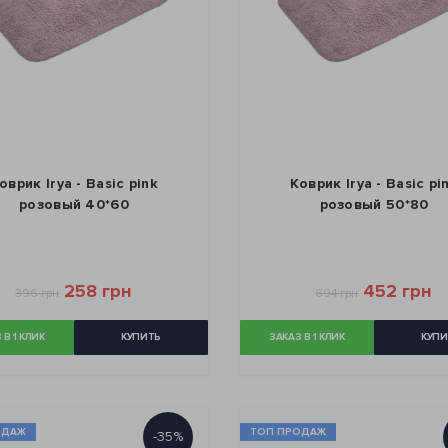
оврик Irya - Basic pink
Коврик Irya - Basic pi
розовый 40*60
розовый 50*80
258 грн
452 грн
396 грн
694 грн
 В 1 КЛИК
КУПИТЬ
ЗАКАЗ В 1 КЛИК
КУПИ
ОДАЖ
ТОП ПРОДАЖ
-35%