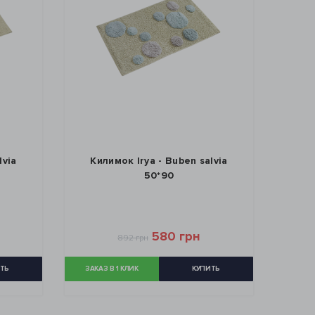
lvia
Килимок Irya - Buben salvia
50*90
580 грн
892 грн
ТЬ
ЗАКАЗ В 1 КЛИК
КУПИТЬ