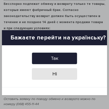
Бесспорно подлежат обмену и возврату только те товары,
которые имеют фабричный брак. Согласно
законодательству возврат должен быть осуществлен в
течение и не позднее 14 дней с момента продажи товара
и при следующих условиях:
Бажаєте перейти на українську?
Товары, подлежащие обмену (в соответствии с
вышеуказанным пунктом) надлежащего качества, можно
вернуть или обменять в течение 14 дней с момента продажи,
если:
Так
Товар не использовался
Ні
Не нарушена его упаковка, пломбы, заводские ярлыки
Сохранен его товарный вид
Есть документы, подтверждающие покупку
Оставить заявку по поводу обмена и возврата можно по
номеру (068) 455-11-44