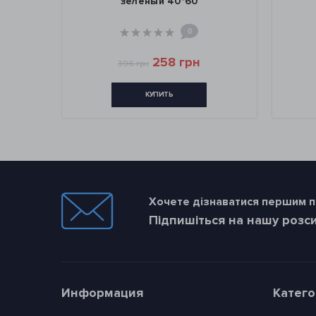
зеленый 40*60
0
258 грн
396 грн
КУПИТЬ
Хочете дізнаватися першим пр
Підпишіться на нашу розс
Информация
Катег