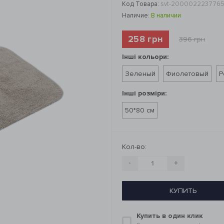
Код Товара:
svt-200002223776
Наличие:
В наличии
258 грн
396 грн
Інші кольори:
Зеленый
Фиолетовый
Р
Інші розміри:
50*80 см
Кол-во:
-
+
КУПИТЬ
Купить в один клик