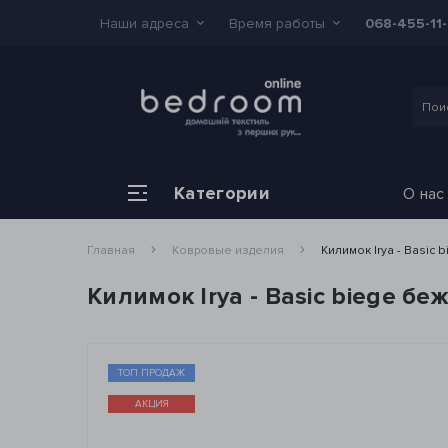
Наши адреса
Время работы
068-455-11
Категории
О нас
Главная
Ковровые изделия
Килимок Irya - Basic
Килимок Irya - Basic biege б
ТОП ПРОДАЖ
АКЦИЯ