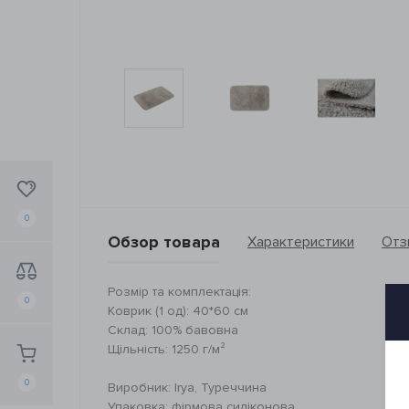
0
Обзор товара
Характеристики
Отз
Розмір та комплектація:
0
Коврик (1 од): 40*60 см
Склад: 100% бавовна
Щільність: 1250 г/м²
0
Виробник: Irya, Туреччина
Упаковка: фірмова силіконова