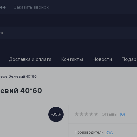
Заказать звонок
-44
Доставка и оплата
Контакты
Новости
Подар
 biege бежевий 40*60
ежевий 40*60
-35%
Отзывы:
(0)
Производители
IRYA