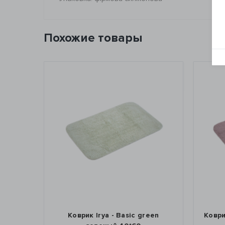
Похожие товары
uoise
Коврик Irya - Basic green
Коври