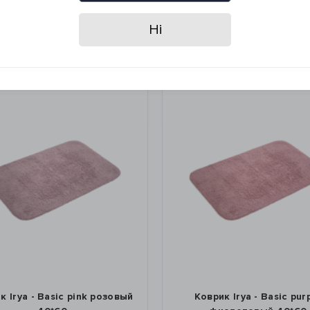
Ні
к Irya - Basic pink розовый
Коврик Irya - Basic pur