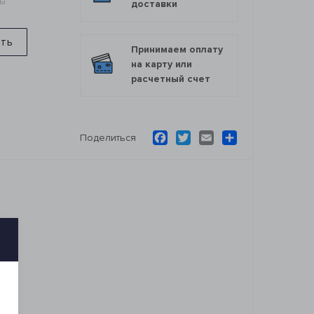
мы
доставки
ить
Принимаем оплату
на карту или
расчетный счет
Facebook
Twitter
Email
Ресурс
Поделиться