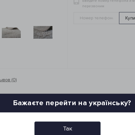
Введите номер телефона и 
перезвоним
Куп
ывов (0)
Бажаєте перейти на українську?
Так