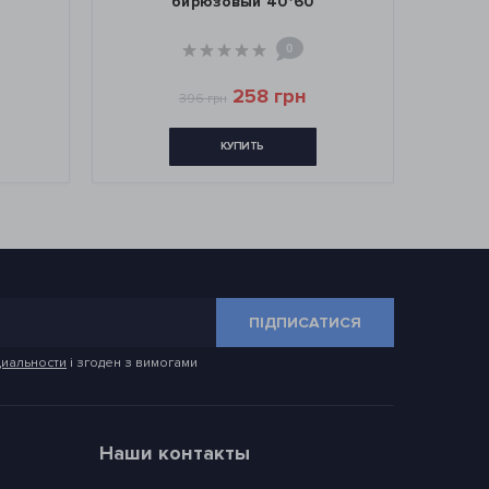
бирюзовый 40*60
0
258 грн
396 грн
КУПИТЬ
ПІДПИСАТИСЯ
иальности
і згоден з вимогами
Наши контакты