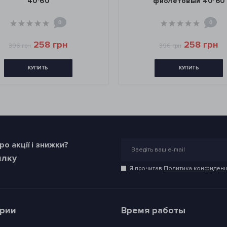
40*60
фиолетовый 40*60
0
0
258 грн
258 грн
396 грн
396 грн
КУПИТЬ
КУПИТЬ
о акції і знижки?
илку
Я прочитав
Политика конфиденц
ории
Время работы