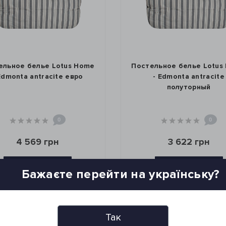
ельное белье Lotus Home
Постельное белье Lotus
Edmonta antracite евро
- Edmonta antracite
полуторный
0
0
4 569 грн
3 622 грн
КУПИТЬ
КУПИТЬ
Бажаєте перейти на українську?
Так