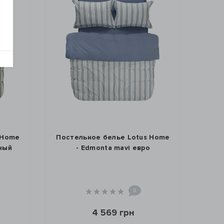
 Home
Постельное белье Lotus Home
ный
- Edmonta mavi евро
0
4 569 грн