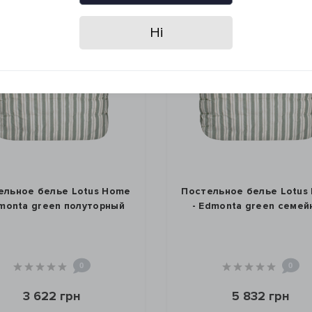
Ні
ельное белье Lotus Home
Постельное белье Lotus
dmonta green полуторный
- Edmonta green семей
0
0
3 622 грн
5 832 грн