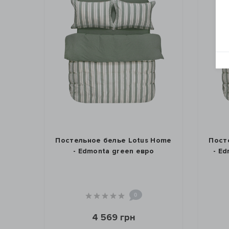
Постельное белье Lotus Home
Пост
- Edmonta green евро
- E
0
4 569 грн