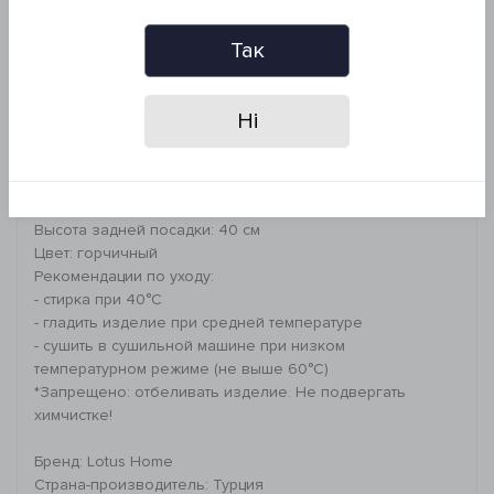
Описание изделия:
Так
Шорты на резинке, широкого кроя.
Размер: L (Оversize)
Ні
Длина изделия от пояса по наружному шву: 43 см
ПО талии: 35-40 см (шорты на резинке)
ПО бедер: 61 см
Высота передней посадки: 31 см
Высота задней посадки: 40 см
Цвет: горчичный
Рекомендации по уходу:
- стирка при 40°C
- гладить изделие при средней температуре
- сушить в сушильной машине при низком
температурном режиме (не выше 60°C)
*Запрещено: отбеливать изделие. Не подвергать
химчистке!
Бренд: Lotus Home
Страна-производитель: Турция