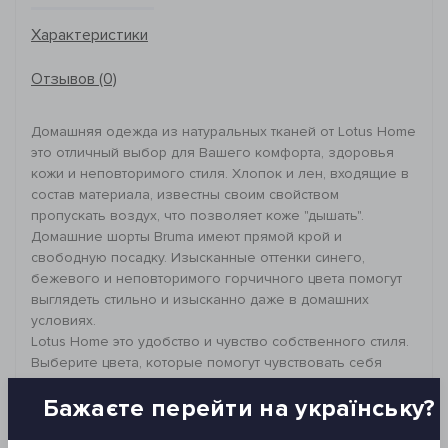
Характеристики
Отзывов (0)
Домашняя одежда из натуральных тканей от Lotus Home
это отличный выбор для Вашего комфорта, здоровья
кожи и неповторимого стиля. Хлопок и лен, входящие в
состав материала, известны своим свойством
пропускать воздух, что позволяет коже "дышать".
Домашние шорты Bruma имеют прямой крой и
свободную посадку. Изысканные оттенки синего,
бежевого и неповторимого горчичного цвета помогут
выглядеть стильно и изысканно даже в домашних
условиях.
Lotus Home это удобство и чувство собственного стиля.
Выберите цвета, которые помогут чувствовать себя
уверенно при приеме гостей на дому.
Бажаєте перейти на українську?
_________________________________
Тип: Домашние шорты
Состав ткани: 65% лен, 35% хлопок