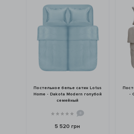
ельное белье сатин Lotus
Постельное белье Lotus
 - Dakota Modern голубой
- Checked Gingham ко
семейный
семейный
0
0
5 520 грн
3 430 грн
5 278 грн