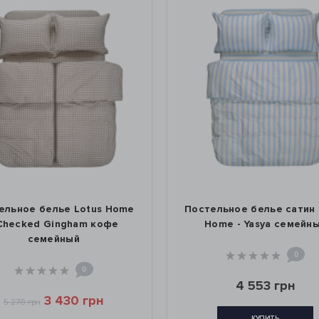
 Home
Постельное белье сатин Lotus
Посте
фе
Home - Yasya семейный
H
м
0
4 553 грн
КУПИТЬ