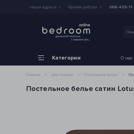
Наши адреса
Время работы
068-455-11
Категории
О нас
Главная
Для спальни
Постельное белье
По
Постельное белье сатин Lot