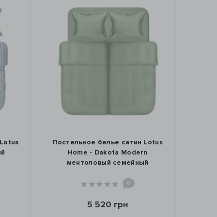
льное белье сатин Lotus
Постельное белье Lotus
ome - Dakota Modern
- Timeless желтый семе
ентоловый семейный
0
0
5 329 грн
5 520 грн
КУПИТЬ