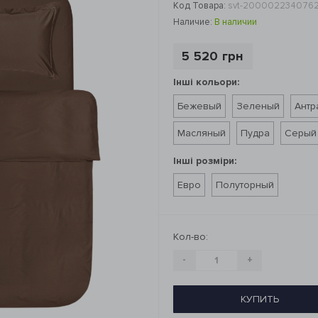
Код Товара:
svt-200002234076
Наличие:
В наличии
5 520 грн
Інші кольори:
Бежевый
Зеленый
Антр
Масляный
Пудра
Серый
Інші розміри:
Евро
Полуторный
Кол-во:
-
+
КУПИТЬ