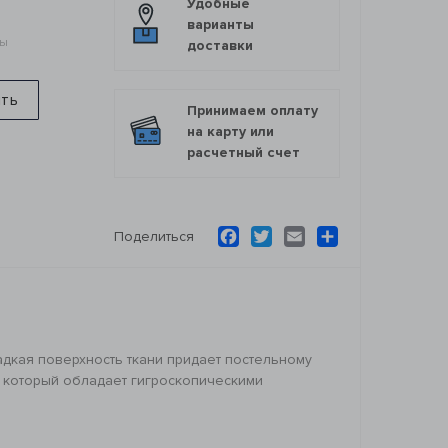
Удобные
варианты
мы
доставки
ить
Принимаем оплату
на карту или
расчетный счет
Facebook
Twitter
Email
Ресурс
Поделиться
адкая поверхность ткани придает постельному
, который обладает гигроскопическими