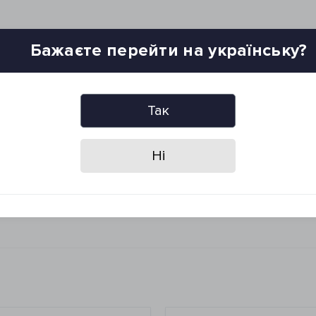
Бажаєте перейти на українську?
ушильной машине
Так
Ні