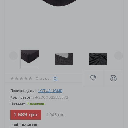
‹
›
Отзывы:
(0)
Производители
LOTUS HOME
Код Товара:
svt-2000022333672
Наличие:
В наличии
1 689 грн
1 986 грн
Інші кольори: