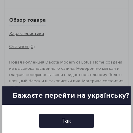
Обзор товара
Характеристики
Отзывов (0)
Новая коллекция Dakota Modern от Lotus Home создана
из высококачественного сатина. Невероятно мягкая и
гладкая поверхность ткани придает постельному белью
изящный блеск и шелковистый вид. Материал состоит из
100% натурального, экологически чистого хлопка,
который обладает гигроскопическими свойствами и
Бажаєте перейти на українську?
создаст приятный микроклимат для вашего сна.
Цветовая гамма изделий позволит подчеркнуть
характер и неповторимость спальной комнаты.
_________________________________
Так
Рекомендации по уходу:
- деликатный режим стирки (не более 40°C)