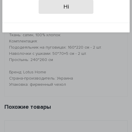
- гладить при средней температуре
Ні
- деликатная химчистка
*Запрещено: отбеливать изделие и сушить в сушильной
машине
Ткань: сатин, 100% хлопок
Комплектация:
Пододеяльник на пуговицах: 160*220 см - 2 шт.
Наволочки с ушками: 50*70+5 см - 2 шт.
Простынь: 240*260 см
Бренд: Lotus Home
Страна-производитель: Украина
Упаковка: фирменный чехол
Похожие товары