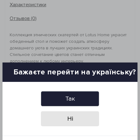
Характеристики
Отзывов (0)
Коллекция этнических скатертей от Lotus Home украсит
обеденный стол и поможет создать атмосферу
домашнего уюта в лучших украинских традициях.
Стильное сочетание цветов станет отличным
дополнением к любому интерьеру.
Материал выполнен из 100% хлопка, что подтверждает
Бажаєте перейти на українську?
экологичность и натуральность изделия.
_________________________________
Состав ткани: 100% хлопок
Плотность: 200 г/м2
Так
Размер и комплектация:
Скатерть: 140*140 см
Ні
Рекомендации по уходу:
- стирка при 40°C
- гладить при низкой температуре
*Запрещено: отбеливать и сушить изделие в сушильной