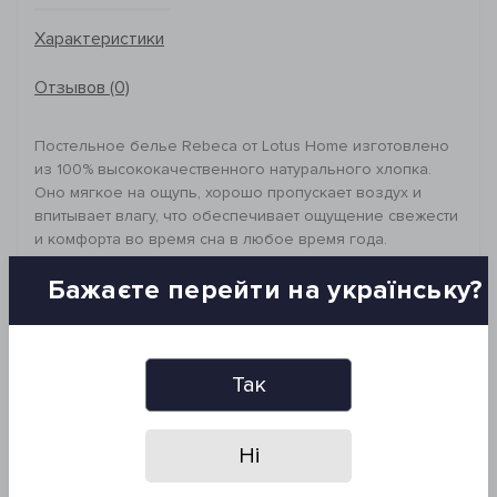
Характеристики
Отзывов (0)
Постельное белье Rebeca от Lotus Home изготовлено
из 100% высококачественного натурального хлопка.
Оно мягкое на ощупь, хорошо пропускает воздух и
впитывает влагу, что обеспечивает ощущение свежести
и комфорта во время сна в любое время года.
А её разнообразие цветов и лаконичный однотонный
Бажаєте перейти на українську?
дизайн прекрасно впишутся в интерьер вашей спальни,
добавляя уюта и стильного вида.
_________________________________
Материал: 100% хлопок (вареный хлопок)
Размеры и комплектация:
Так
Пододеяльник на пуговицах: 160*220 см (2 шт)
Простынь: 240*260 см (1 шт)
Наволочки с ушками: 50*70+5 см (2 шт)
Ні
Рекомендации по уходу:
- деликатный режим стирки (не более 40°C)