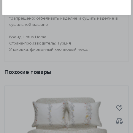
- гладить при средней температуре
- деликатная сухая химчистка
*Запрещено: отбеливать изделие и сушить изделие в
сушильной машине
Бренд: Lotus Home
Страна-производитель: Турция
Упаковка: фирменный хлопковый чехол
Похожие товары