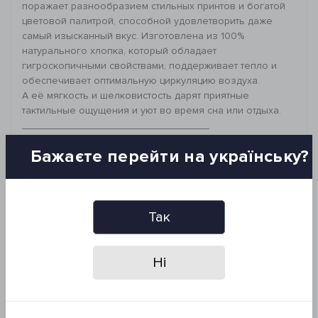
поражает разнообразием стильных принтов и богатой
цветовой палитрой, способной удовлетворить даже
самый изысканный вкус. Изготовлена из 100%
натурального хлопка, который обладает
гигроскопичными свойствами, поддерживает тепло и
обеспечивает оптимальную циркуляцию воздуха.
А её мягкость и шелковистость дарят приятные
тактильные ощущения и уют во время сна или отдыха.
_________________________________
Ткань: сатин, 100% хлопок
Бажаєте перейти на українську?
Комплектация:
Пододеяльник на пуговицах: 160*220 см
Наволочки с ушками: 50*70+5 см - 2 шт
Простынь: 160*230 см
Так
Рекомендации по уходу:
- деликатный режим стирки (не более 40°C)
- гладить при средней температуре
Ні
- сушить в сушильной машине при низком
температурном режиме (не выше 60°C)
*Запрещено: отбеливать изделие. Не подвергать