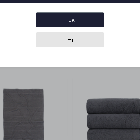
ратурном режиме (не выше 60°C)
Так
Ні