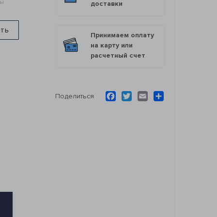
мы
доставки
ить
Принимаем оплату
на карту или
расчетный счет
Facebook
Twitter
Email
Ресурс
Поделиться