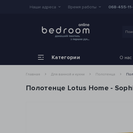
Наши адреса
Время работы
068-455-11
Категории
О нас
Главная
Для ванной и кухни
Полотенца
Пол
Полотенце Lotus Home - Soph