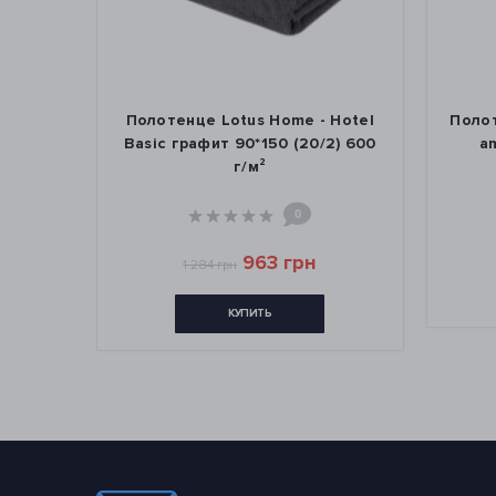
otus
Полотенце Lotus Home - Hotel
Полот
500 г/
Basic графит 90*150 (20/2) 600
a
г/м²
0
963 грн
1 284 грн
КУПИТЬ