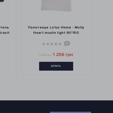
Отель
Полотенце Lotus Home - Molly
Пол
rasit
Heart muslin light 90*150
Home 
0
1 256 грн
1 795 грн
КУПИТЬ