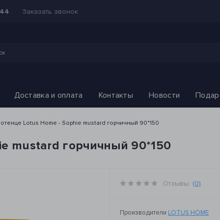
Заказать звонок
-44
Доставка и оплата
Контакты
Новости
Подар
отенце Lotus Home - Sophie mustard горчичный 90*150
ie mustard горчичный 90*150
Отзывы:
(0)
Производители
LOTUS HOME