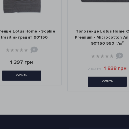
енце Lotus Home - Sophie
Полотенце Lotus Home 
ntrasit антрацит 90*150
Premium - Microcotton Ant
90*150 550 г/м²
0
0
1 397 грн
1 838 грн
2 163 грн
КУПИТЬ
КУПИТЬ