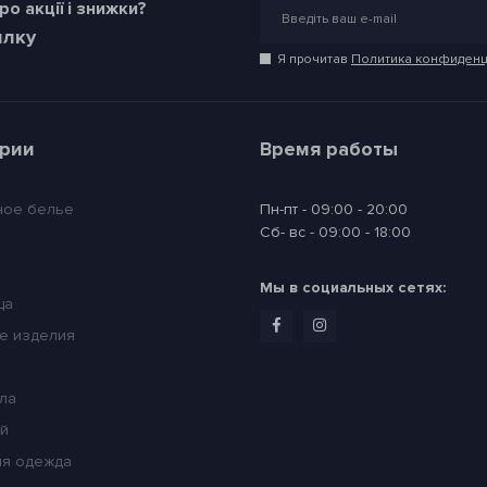
о акції і знижки?
илку
Я прочитав
Политика конфиденц
ории
Время работы
ное белье
Пн-пт - 09:00 - 20:00
Сб- вс - 09:00 - 18:00
Мы в социальных сетях:
ца
е изделия
ла
ей
я одежда