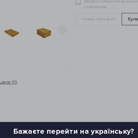
Введите номер телефона и 
перезвоним
Куп
›
ывов (0)
Бажаєте перейти на українську?