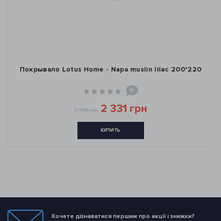
Покрывало Lotus Home - Napa muslin lilac 200*220
0
2 331 грн
2 914 грн
КУПИТЬ
Хочете дізнаватися першим про акції і знижки?