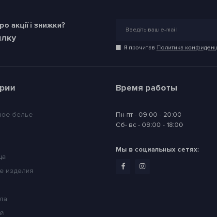
о акції і знижки?
илку
Я прочитав
Политика конфиденц
ории
Время работы
ное белье
Пн-пт - 09:00 - 20:00
Сб- вс - 09:00 - 18:00
Мы в социальных сетях:
ца
е изделия
ла
ей