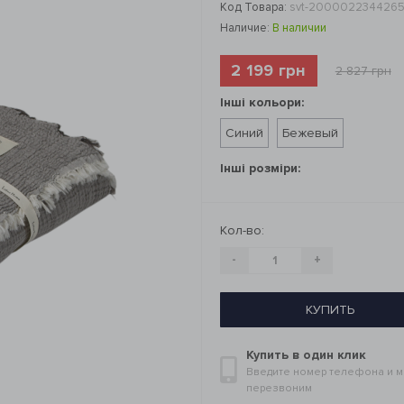
Код Товара:
svt-200002234426
Наличие:
В наличии
2 199 грн
2 827 грн
Інші кольори:
Синий
Бежевый
Інші розміри:
Кол-во:
-
+
КУПИТЬ
Купить в один клик
Введите номер телефона и 
перезвоним