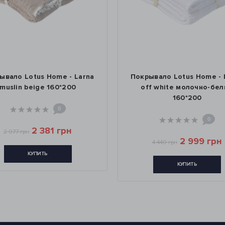
ывало Lotus Home - Larna
Покрывало Lotus Home - B
muslin beige 160*200
off white молочно-бе
160*200
0
0
2 381 грн
2 977 грн
2 999 грн
4 440 грн
КУПИТЬ
КУПИТЬ