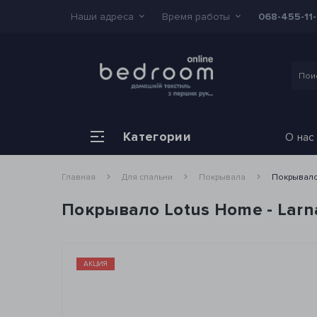
Наши адреса
Время работы
068-455-11
Категории
О нас
Главная
Для спальни
Покрывала
Покрывало 
Покрывало Lotus Home - Larna
АКЦИЯ