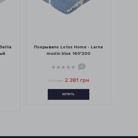
ellia
Покрывало Lotus Home - Larna
Покры
лый
muslin blue 160*200
ant
0
2 381 грн
2 977 грн
КУПИТЬ