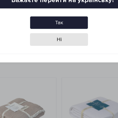
Бажаєте перейти на українську?
Так
лие в сушильной машине
Ні