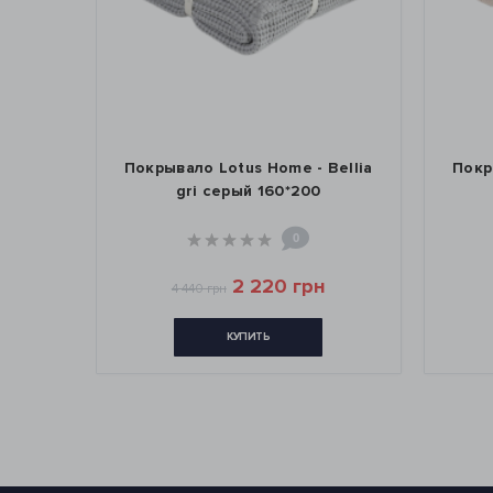
Bellia
Покрывало Lotus Home - Bellia
Покр
*200
gri серый 160*200
0
2 220 грн
4 440 грн
КУПИТЬ