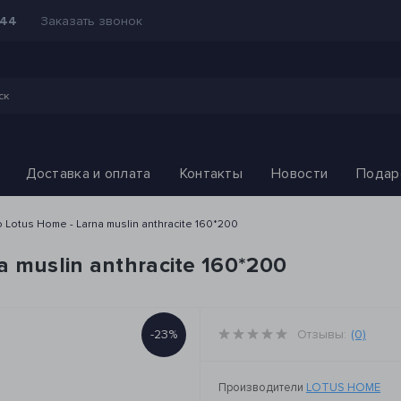
Заказать звонок
-44
Доставка и оплата
Контакты
Новости
Подар
Lotus Home - Larna muslin anthracite 160*200
 muslin anthracite 160*200
-23%
Отзывы:
(0)
Производители
LOTUS HOME