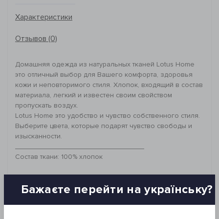
Характеристики
Отзывов (0)
Домашняя одежда из натуральных тканей Lotus Home
это отличный выбор для Вашего комфорта, здоровья
кожи и неповторимого стиля. Хлопок, входящий в состав
материала, легкий и известен своим свойством
пропускать воздух.
Lotus Home это удобство и чувство собственного стиля.
Выберите цвета, которые подарят чувство свободы и
изысканности.
_________________________________
Состав ткани: 100% хлопок
Описание изделия:
Бажаєте перейти на українську?
Рубашка на пуговицах, имеет двубортный воротник и
боковые нижние разрезы. Брюки прямого кроя с
резинкой и утяжками на талии, изделие имеет два
боковых кармана.