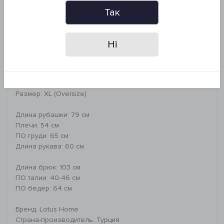
Рекомендации по уходу:
Так
- машинная стирка при температуре 40°C
- гладить при средней температуре
- деликатная сухая химчистка
Ні
- сушить в сушильной машине при низком
температурном режиме
*Запрещено: отбеливать изделие
Размер: XL (Оversize)
Длина рубашки: 79 см
Плечи: 54 см
ПО груди: 65 см
Длина рукава: 60 см
Длина брюк: 103 см
ПО талии: 40-46 см
ПО бедер: 64 см
Бренд: Lotus Home
Страна-производитель: Турция