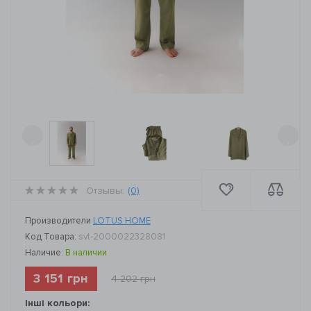
‹
›
Отзывы:
(0)
Производители
LOTUS HOME
Код Товара:
svt-2000022328081
Наличие:
В наличии
3 151 грн
4 202 грн
Інші кольори: