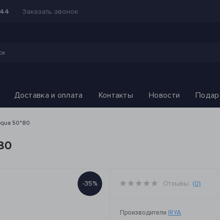
Заказать звонок
-44
Доставка и оплата
Контакты
Новости
Подар
 aqua 50*80
80
-35%
Отзывы:
(0)
Производители
IRYA