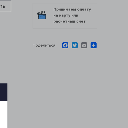
ить
Принимаем оплату
на карту или
расчетный счет
Facebook
Twitter
Email
Ресурс
Поделиться