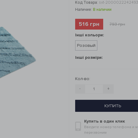
Код Товара:
svt-200002224249
Наличие:
В наличии
516 грн
793 грн
Інші кольори:
Розовый
Інші розміри:
Кол-во:
-
+
КУПИТЬ
Купить в один клик
Введите номер телефона и 
перезвоним