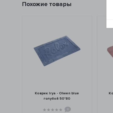
Похожие товары
o 50*80
Коврик Irya - Olwen blue
Ко
голубой 50*80
0