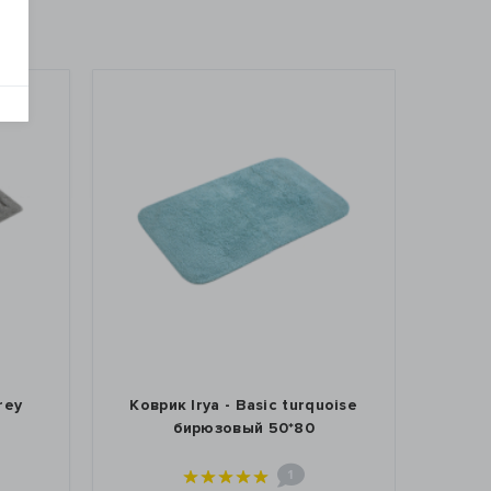
rey
Коврик Irya - Basic turquoise
Коврик
бирюзовый 50*80
1