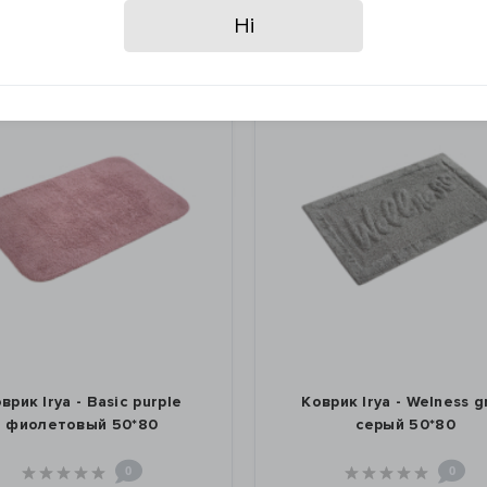
Ні
врик Irya - Basic purple
Коврик Irya - Welness g
фиолетовый 50*80
серый 50*80
0
0