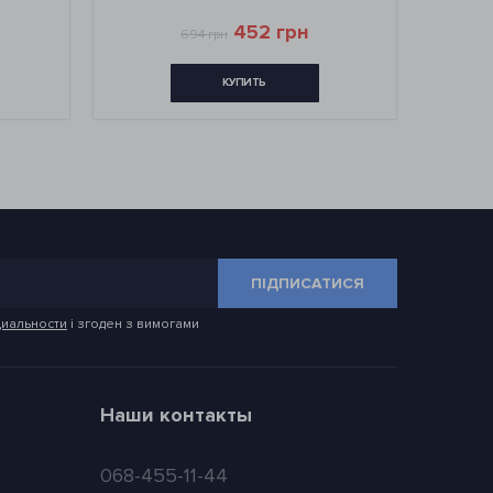
452 грн
694 грн
КУПИТЬ
ПІДПИСАТИСЯ
иальности
і згоден з вимогами
Наши контакты
068-455-11-44