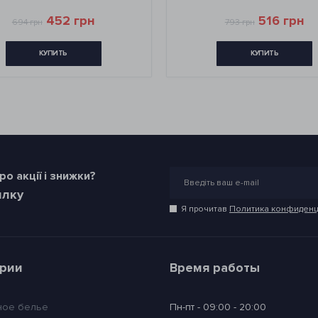
452 грн
516 грн
694 грн
793 грн
КУПИТЬ
КУПИТЬ
о акції і знижки?
илку
Я прочитав
Политика конфиденц
ории
Время работы
ное белье
Пн-пт - 09:00 - 20:00