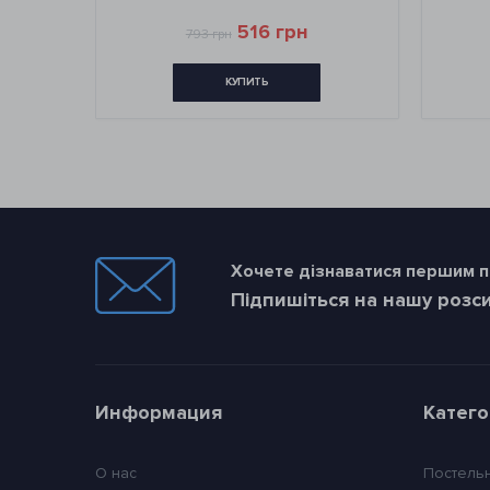
516 грн
793 грн
КУПИТЬ
Хочете дізнаватися першим пр
Підпишіться на нашу розс
Информация
Катег
О нас
Постель