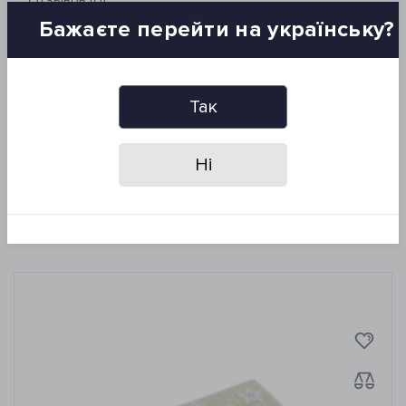
Отзывов (0)
Бажаєте перейти на українську?
Размер: 50*90 см
Состав: 100% хлопок
Основа: хлопковая
Так
Плотность: 1556 г/м2
Производитель: Irya, Турция
Упаковка: ПВХ
Ні
Похожие товары