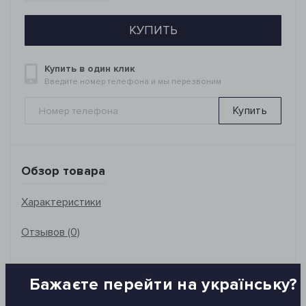
КУПИТЬ
Купить в один клик
Введите номер телефона и мы перезвоним
Купить
Обзор товара
Характеристики
Отзывов (0)
Размер: 50*80 см
Бажаєте перейти на українську?
Состав: 100% хлопок
Плотность: 1800 г/м2