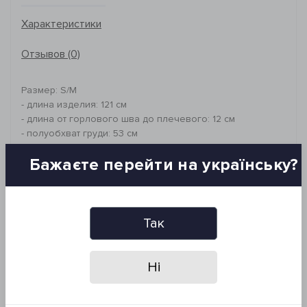
Характеристики
Отзывов (0)
Размер: S/M
- длина изделия: 121 см
- длина от горлового шва до плечевого: 12 см
- полуобхват груди: 53 см
- полуобхват бедер: 53 см
Бажаєте перейти на українську?
- длина рукава от плеча: 64 см
- плечи: 41 см
Фасон: прямой крой
Состав: 65% лен, 35% хлопок
Так
Рекомендации по уходу:
- машинная стирка при 40°C
Ні
- гладить при высокой температуре
- сушить в сушильной машине при низком
температурном режиме (не выше 60°C)