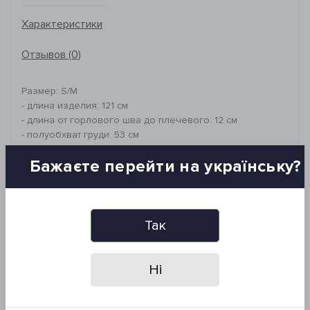
Характеристики
Отзывов (0)
Размер: S/M
- длина изделия: 121 см
- длина от горлового шва до плечевого: 12 см
- полуобхват груди: 53 см
- полуобхват бедер: 53 см
Бажаєте перейти на українську?
- длина рукава от плеча: 64 см
- плечи: 41 см
Фасон: прямой крой
Состав: 65% лен, 35% хлопок
Так
Рекомендации по уходу:
- машинная стирка при 40°C
Ні
- гладить при высокой температуре
- сушить в сушильной машине при низком
температурном режиме (не выше 60°C)