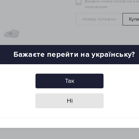
Введите номер телефона и 
перезвоним
Куп
Бажаєте перейти на українську?
Так
ывов (0)
Ні