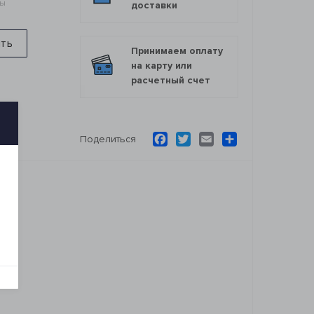
мы
доставки
ить
Принимаем оплату
на карту или
расчетный счет
Facebook
Twitter
Email
Ресурс
Поделиться