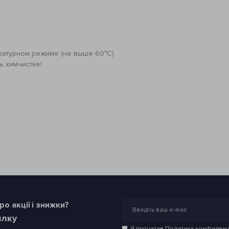
ратурном режиме (не выше 60°C)
ь химчистке!
о акції і знижки?
илку
Я прочитав
Политика конфиденц