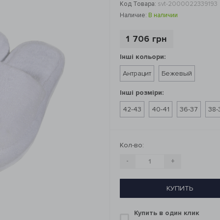
Код Товара:
svt-2000022339193
Наличие:
В наличии
1 706 грн
Інші кольори:
Антрацит
Бежевый
Інші розміри:
42-43
40-41
36-37
38-
Кол-во:
-
+
КУПИТЬ
Купить в один клик