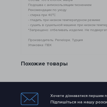
Подошва с антискользящим тиснением
Рекомендации по уходу:
- стирка при 40°C
- гладить при низком температурном режиме
- сушить в сушильной машине при низком темпе
*Запрещено: отбеливать изделие. Не подвергат
Производитель: Penelope, Турция
Упаковка: ПВХ
Похожие товары
Хочете дізнаватися першим пр
Підпишіться на нашу розс