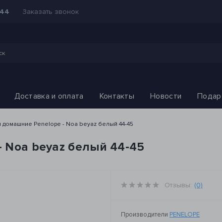
Заказать звонок
-44
Доставка и оплата
Контакты
Новости
Подар
 домашние Penelope - Noa beyaz белый 44-45
 Noa beyaz белый 44-45
Отзывы:
(0)
Производители
PENELOPE