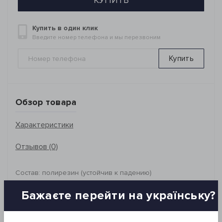
КУПИТЬ
Купить в один клик
Введите номер телефона и мы перезвоним
Купить
Обзор товара
Характеристики
Отзывов (0)
Состав: полирезин (устойчив к падению)
Размер: 11*8 см
Бажаєте перейти на українську?
Производитель: Irya, Турция
Упаковка: картонная коробка