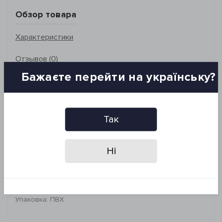
Обзор товара
Характеристики
Отзывов (0)
Бажаєте перейти на українську?
Размер: 90*150 см
Состав: 100% хлопок, махра
Плотность: 800 г/м2
Рекомендации по уходу:
Так
- стирка при 40°C
- сухая деликатная химчистка
*Запрещено: отбеливать, гладить и сушить изделие в
Ні
сушильной машине
Бренд: Lotus Home
Страна-производитель: Турция
Упаковка: ПВХ