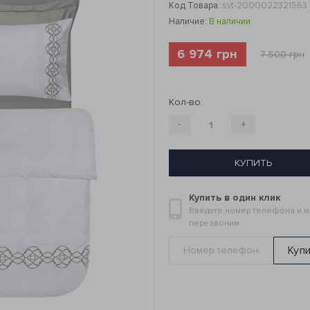
Код Товара:
svt-2000022321563
Наличие:
В наличии
6 974 грн
7 500 грн
Кол-во:
-
+
КУПИТЬ
Купить в один клик
Введите номер телефона и 
перезвоним
Куп