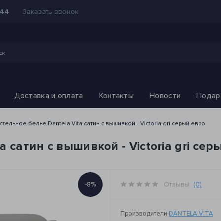
Заказать звонок
-44
Доставка и оплата
Контакты
Новости
Подар
стельное белье Dantela Vita сатин с вышивкой - Victoria gri серый евро
 сатин с вышивкой - Victoria gri сер
-8%
Отзывы:
(0)
Производители
DANTELA VITA