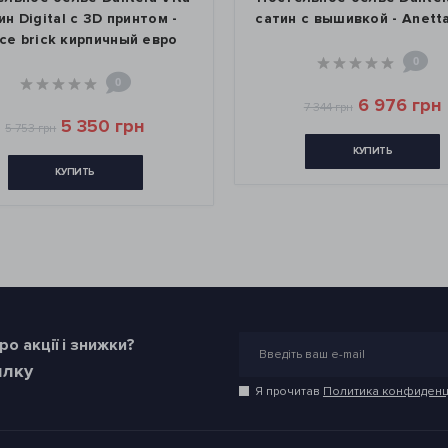
с 3D принтом -
сатин с вышивкой - Anetta евро
ирпичный евро
0
0
6 976 грн
7 344 грн
 350 грн
КУПИТЬ
ИТЬ
о акції і знижки?
илку
Я прочитав
Политика конфиденц