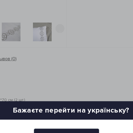
›
ывов (0)
0 см (2 шт.)
го цвета)
Бажаєте перейти на українську?