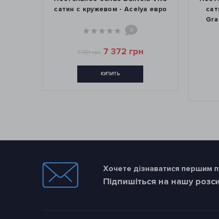
сатин с кружевом - Acelya евро
сатин Digital 
Grace brick к
0
7 372 грн
7 761 грн
5
5 753 грн
КУПИТЬ
КУП
Хочете дізнаватися першим пр
Підпишіться на нашу розс