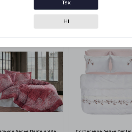
Так
Ні
ье Dantela Vita
Постельное белье Dantela Vita