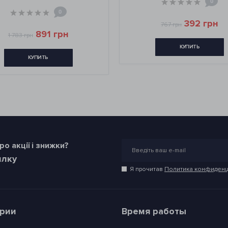
0
0
392 грн
767 грн
891 грн
1 783 грн
КУПИТЬ
КУПИТЬ
о акції і знижки?
илку
Я прочитав
Политика конфиденц
ории
Время работы