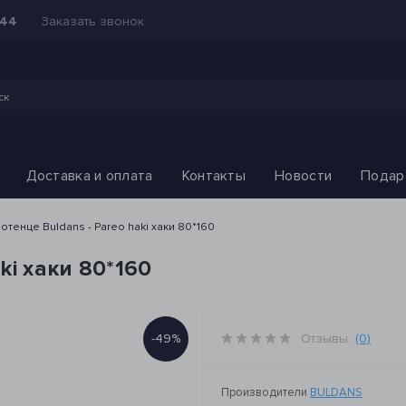
Заказать звонок
-44
Доставка и оплата
Контакты
Новости
Подар
отенце Buldans - Pareo haki хаки 80*160
ki хаки 80*160
-49%
Отзывы:
(0)
Производители
BULDANS