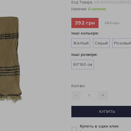
Код Товара:
svt-200002225603
Наличие:
В наличии
392 грн
767 грн
Інші кольори:
Желтый
Серый
Розовы
Інші розміри:
80*160 см
Кол-во:
-
+
КУПИТЬ
Купить в один клик