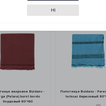
Ні
тенце махровое Buldans -
Полотенце Buldans - Pare
rga (Patara) burnt bordo
turkuaz бирюзовый 80*
бордовый 80*160