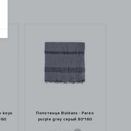
o koyu
Полотенце Buldans - Pareo
Пол
160
purple grey серый 80*160