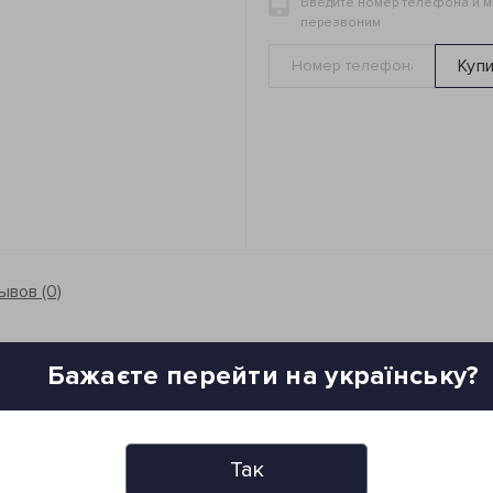
Введите номер телефона и 
перезвоним
Куп
ывов (0)
Бажаєте перейти на українську?
Так