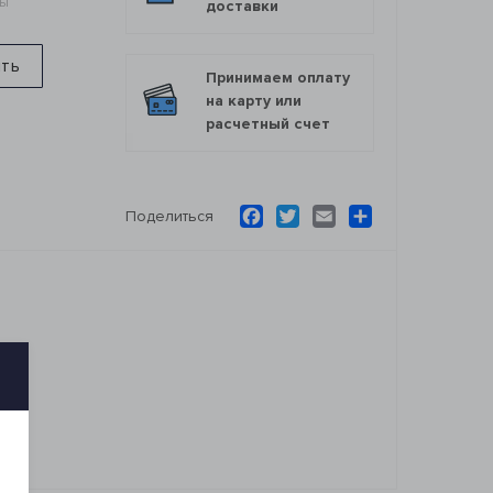
мы
доставки
ить
Принимаем оплату
на карту или
расчетный счет
Facebook
Twitter
Email
Ресурс
Поделиться