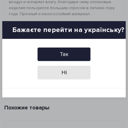
воздух и испаряет влагу, благодаря чему хлопковые
изделия пользуются большим спросом в летнюю пору
года. Прочный и износостойкий материал.
_________________________________
Размер: 190*225 см
Бажаєте перейти на українську?
Состав: 100% хлопок, пике
Рекомендации по уходу:
- стирка при 40°C
- деликатная сухая химчистка
Так
*Запрещено: отбеливать, гладить и сушить изделие в
сушильной машине
Ні
Бренд: Lotus Home
Страна-производитель: Турция
Упаковка: ПВХ
Похожие товары