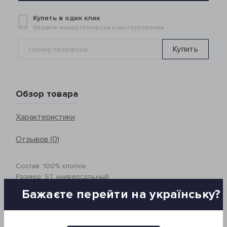
Купить в один клик
Введите номер телефона и мы перезвоним
Купить
Обзор товара
Характеристики
Отзывов (0)
Состав: 100% хлопок
Размер: ST универсальный
Бажаєте перейти на українську?
Производитель: Buldans, Турция
Упаковка: ПВХ