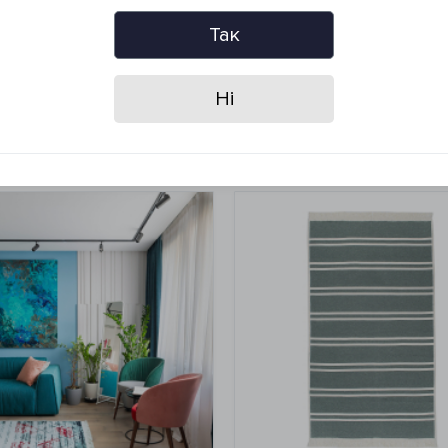
Так
Ні