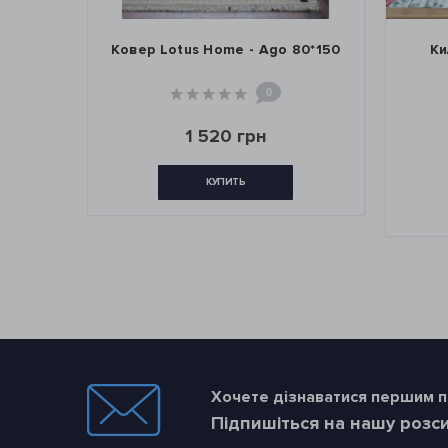
р Lotus Home - Ago 80*150
Килим Lotus Home - Si
80*150
0
0
1 520 грн
760 грн
1 520 грн
КУПИТЬ
КУПИТЬ
Хочете дізнаватися першим пр
Підпишіться на нашу розс