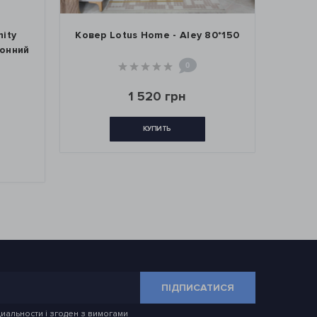
 Lotus Home - Aley 80*150
Ковер Lotus Home - Ire
80*150
0
0
1 520 грн
760 грн
1 520 грн
КУПИТЬ
КУПИТЬ
ПІДПИСАТИСЯ
иальности
і згоден з вимогами