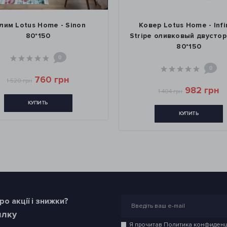
non
Ковер Lotus Home - Infinity
Ковер
Stripe оливковый двусторонний
80*150
0
982 грн
1 404 грн
КУПИТЬ
о акції і знижки?
илку
Я прочитав
Политика конфиденц