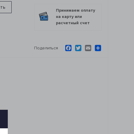
ить
Принимаем оплату
на карту или
расчетный счет
Facebook
Twitter
Email
Ресурс
Поделиться