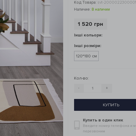
Код Товара:
svt-200002230000
Наличие:
В наличии
1 520 грн
Інші кольори:
Інші розміри:
120*180 см
Кол-во:
-
+
КУПИТЬ
Купить в один клик
Введите номер телефона и 
перезвоним