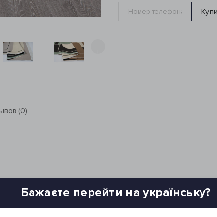
Куп
›
ывов (0)
Бажаєте перейти на українську?
ении
шине и гладить изделие. Не подвергай химчистке!