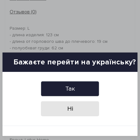
Отзывов (0)
Размер: L
- длина изделия: 123 см
- длина от горлового шва до плечевого: 19 см
- полуобхват груди: 62 см
- полуобхват бедер: 62 см
Бажаєте перейти на українську?
- длина рукава от плеча: 57 см
Фасон: прямой крой
Состав: 100% хлопок, вафельная структура
Плотность: 250 г/м2
Так
Рекомендации по уходу:
- машинная стирка при 30°C
Ні
- деликатная химчистка
*Запрещено: отбеливать и гладить изделие, сушить в
сушильной машине
Бренд: Lotus Home