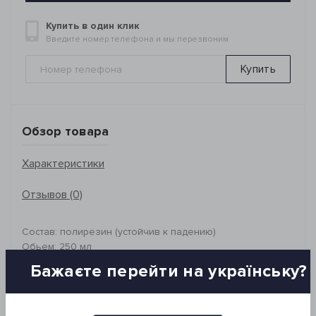
Купить в один клик
Введите номер телефона и мы перезвоним
Купить
Обзор товара
Характеристики
Отзывов (0)
Состав: полирезин (устойчив к падению)
Обьем: 250 мл
Бажаєте перейти на українську?
Производитель: Irya, Турция
Упаковка: картонная коробка