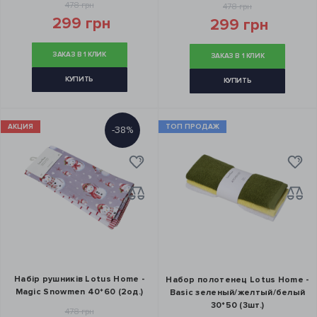
478 грн
478 грн
299 грн
299 грн
ЗАКАЗ В 1 КЛИК
ЗАКАЗ В 1 КЛИК
КУПИТЬ
КУПИТЬ
АКЦИЯ
ТОП ПРОДАЖ
-38%
Набір рушників Lotus Home -
Набор полотенец Lotus Home -
Magic Snowmen 40*60 (2од.)
Basic зеленый/желтый/белый
30*50 (3шт.)
478 грн