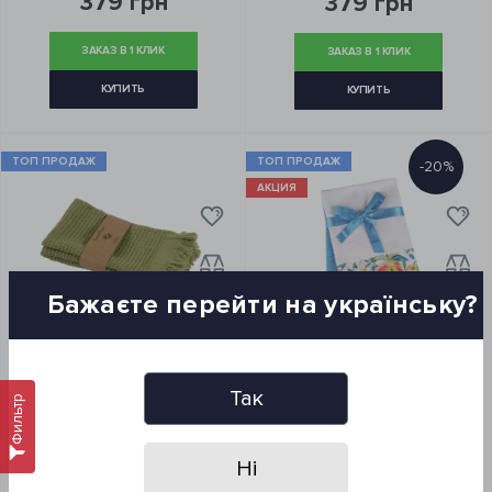
379 грн
379 грн
ЗАКАЗ В 1 КЛИК
ЗАКАЗ В 1 КЛИК
КУПИТЬ
КУПИТЬ
ТОП ПРОДАЖ
ТОП ПРОДАЖ
-20%
АКЦИЯ
Бажаєте перейти на українську?
Так
Набор полотенец Lotus Home
Набор кухонных полотенец
Фильтр
- Rius olive оливковый 30*50 (3
Home And More - Bells 40*60 (2
шт.)
шт)
Ні
565 грн
798 грн