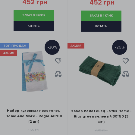
452 грн
452 грн
ЗАКАЗ В 1 КЛИК
ЗАКАЗ В 1 КЛИК
КУПИТЬ
КУПИТЬ
ТОП ПРОДАЖ
АКЦИЯ
-20%
-26%
АКЦИЯ
Набор кухонных полотенец
Набор полотенец Lotus Home -
Home And More - Regia 40*60
Rius green зеленый 30*50 (3
(2 шт)
шт.)
565 грн
798 грн