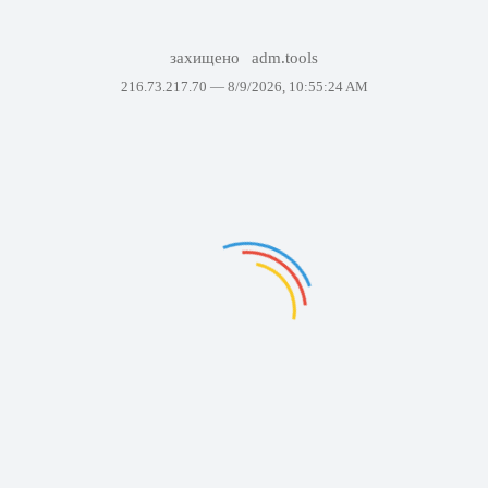
захищено
adm.tools
216.73.217.70 —
8/9/2026, 10:55:24 AM
Не вдалося
відобразити сторінку.
Повторіть спробу
через кілька хвилин.