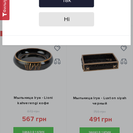
Так
Фильтр
ЗАКАЗ В 1 КЛИК
КУПИТЬ
КУПИТЬ
Ні
АКЦИЯ
ТОП ПРОДАЖ
-35%
-35%
АКЦИЯ
Мыльница Irya - Lioni
Мыльница Irya - Luxton siyah
kahverengi кофе
черный
872 грн
755 грн
567 грн
491 грн
ЗАКАЗ В 1 КЛИК
ЗАКАЗ В 1 КЛИК