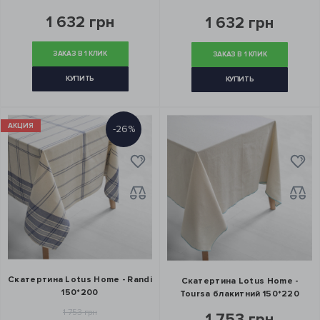
1 632 грн
1 632 грн
ЗАКАЗ В 1 КЛИК
ЗАКАЗ В 1 КЛИК
КУПИТЬ
КУПИТЬ
АКЦИЯ
-26%
Скатертина Lotus Home - Randi
Скатертина Lotus Home -
150*200
Toursa блакитний 150*220
1 753 грн
1 753 грн