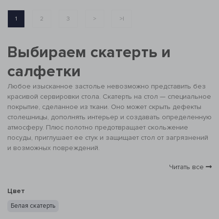
1
2
3
>
>|
Выбираем скатерть и
салфетки
Любое изысканное застолье невозможно представить без
красивой сервировки стола. Скатерть на стол — специальное
покрытие, сделанное из ткани. Оно может скрыть дефекты
столешницы, дополнять интерьер и создавать определенную
атмосферу. Плюс полотно предотвращает скольжение
посуды, приглушает ее стук и защищает стол от загрязнений
и возможных повреждений.
Покрытие может дополняться тканевыми салфетками,
Читать все
которые обычно входят в комплект. Изделие выступает не
только в качестве элемента декора, но и используется по
Цвет
прямому назначению.
Форма, размер, материал
Белая скатерть