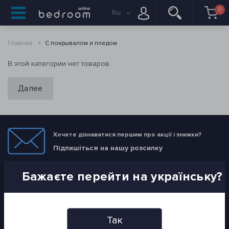
0
Ru
Главная
С покрывалом и пледом
В этой категории нет товаров.
Далее
Хочете дізнаватися першим про акції і знижки?
Підпишіться на нашу розсилку
Бажаєте перейти на українську?
ПІДПИСАТИСЯ
Я прочитав
Политика конфиденциальности
і згоден з вимогами
Так
Информация