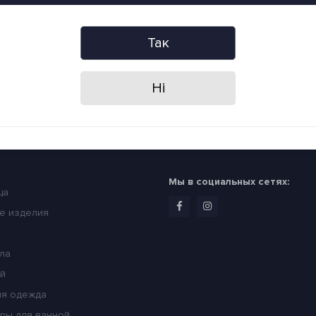
о акції і знижки?
илку
Я прочитав
Политика конфиденц
Так
Ні
ории
Время работы
ное белье
Пн-пт - 09:00 - 20:00
Сб- вс - 09:00 - 18:00
Мы в социальных сетях:
ца
е изделия
ла
ей
я одежда
ры для ванной