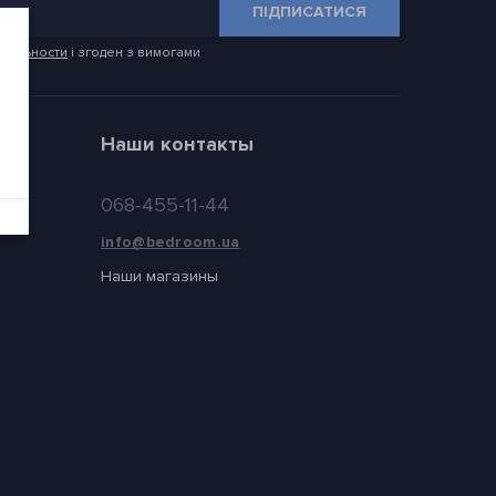
ПІДПИСАТИСЯ
иальности
і згоден з вимогами
Наши контакты
068-455-11-44
info@bedroom.ua
Наши магазины