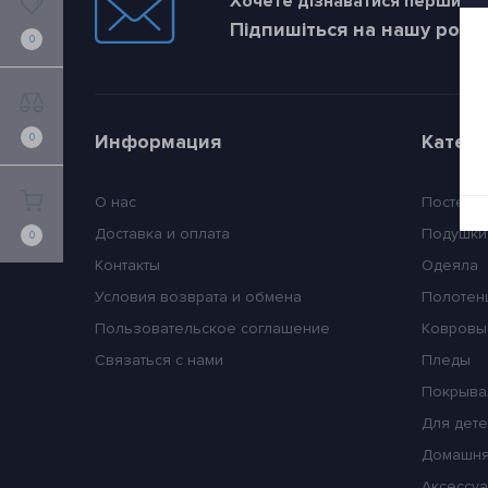
Хочете дізнаватися першим пр
Підпишіться на нашу розс
0
Информация
Катег
0
О нас
Постель
Доставка и оплата
Подушки
0
Контакты
Одеяла
Условия возврата и обмена
Полотен
Пользовательское соглашение
Ковровы
Связаться с нами
Пледы
Покрыва
Для дет
Домашня
Аксессуа