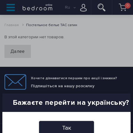
0
Ru
Главная
Постельное белье TAC сатин
В этой категории нет товаров.
Далее
Хочете дізнаватися першим про акції і знижки?
Підпишіться на нашу розсилку
Бажаєте перейти на українську?
ПІДПИСАТИСЯ
Я прочитав
Политика конфиденциальности
і згоден з вимогами
Так
Информация