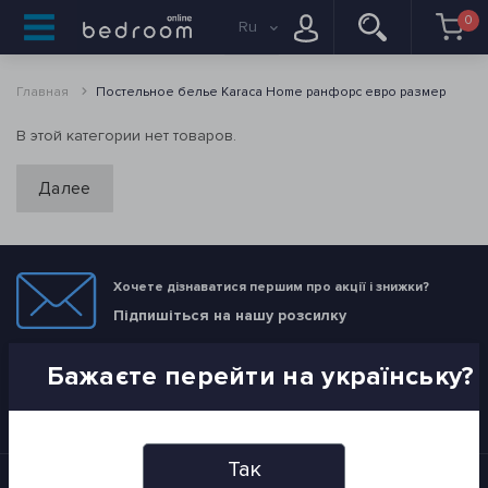
0
Ru
Главная
Постельное белье Karaca Home ранфорс евро размер
В этой категории нет товаров.
Далее
Хочете дізнаватися першим про акції і знижки?
Підпишіться на нашу розсилку
Бажаєте перейти на українську?
ПІДПИСАТИСЯ
Я прочитав
Политика конфиденциальности
і згоден з вимогами
Так
Информация