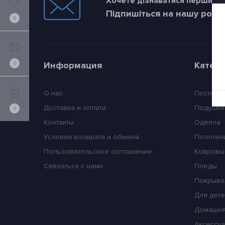
Хочете дізнаватися першим пр
Підпишіться на нашу розс
0
Информация
Катег
0
О нас
Постель
Доставка и оплата
Подушки
0
Контакты
Одеяла
Условия возврата и обмена
Полотен
Пользовательское соглашение
Ковровы
Связаться с нами
Пледы
Покрыва
Для дет
Домашня
Аксессуа