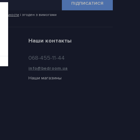
ПІДПИСАТИСЯ
иальности
і згоден з вимогами
Наши контакты
068-455-11-44
info@bedroom.ua
Наши магазины