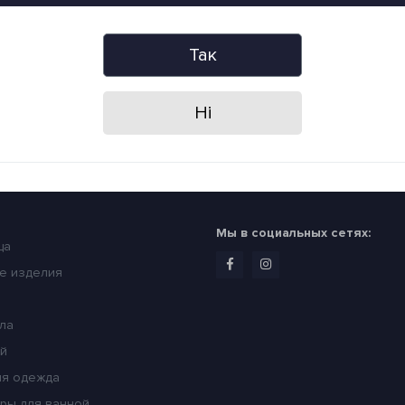
о акції і знижки?
илку
Я прочитав
Политика конфиденц
Так
Ні
ории
Время работы
ное белье
Пн-пт - 09:00 - 20:00
Сб- вс - 09:00 - 18:00
Мы в социальных сетях:
ца
е изделия
ла
ей
я одежда
ры для ванной