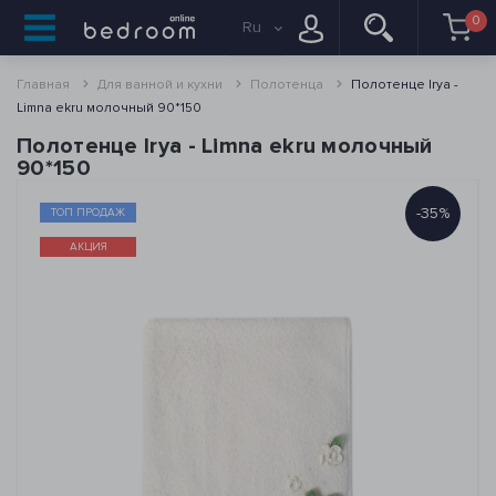
0
Ru
Главная
Для ванной и кухни
Полотенца
Полотенце Irya -
Limna ekru молочный 90*150
Полотенце Irya - Limna ekru молочный
90*150
-35%
ТОП ПРОДАЖ
АКЦИЯ