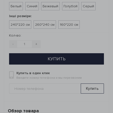
Белый
Синий
Бежевый
Голубой
Серый
Інші розміри:
240*220 см
260*240 см
160*220 см
Кол-во:
-
+
КУПИТЬ
Купить в один клик
Введите номер телефона и мы перезвоним
Купить
Обзор товара