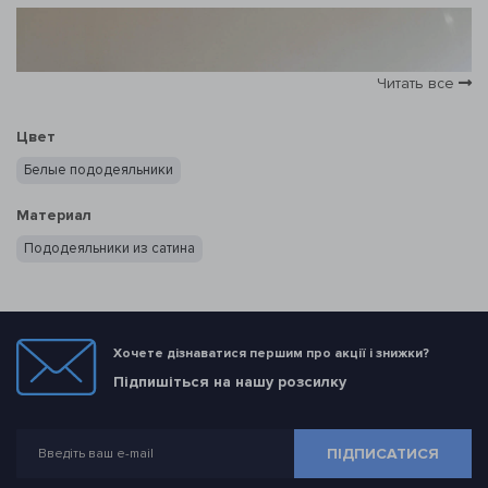
Читать все
Цвет
Белые пододеяльники
Материал
Пододеяльники из сатина
Хочете дізнаватися першим про акції і знижки?
Підпишіться на нашу розсилку
Функциональность и
практичность
ПІДПИСАТИСЯ
Пододеяльник исполняет не только эстетическую функцию,