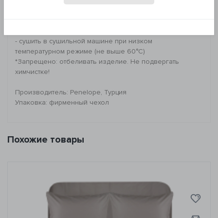
Плотность: 300 ТС
Рекомендации по уходу:
- стирка при 40°C
- гладить при низкой температуре
- сушить в сушильной машине при низком
температурном режиме (не выше 60°C)
*Запрещено: отбеливать изделие. Не подвергать
химчистке!
Производитель: Penelope, Турция
Упаковка: фирменный чехол
Похожие товары