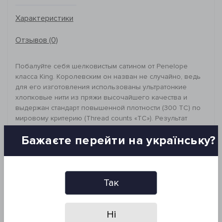
Характеристики
Отзывов (0)
Побалуйте себя шелковистым сатином от Penelope
класса King. Королевским он назван не случайно, ведь
для его изготовления использованы ультратонкие
хлопковые нити из пряжи высочайшего качества и
выдержан стандарт повышенной плотности (300 ТС) по
мировому критерию (Thread counts «TC»). Результат
трудов специальных ткацких станков – непревзойдённая
Бажаєте перейти на українську?
ткань, нежная, тонкая, прочная, стойкая к скатыванию.
Лучший хлопок в безупречном исполнении окутает во
сне будто шелком.
_________________________________
Ткань: сатин класса king, 100% хлопок
Так
Размер и комплектация:
Пододеяльник с вышивкой: 260х240 см (1 шт)
Наволочки с вышивкой: 50*70 см (2 шт)
Ні