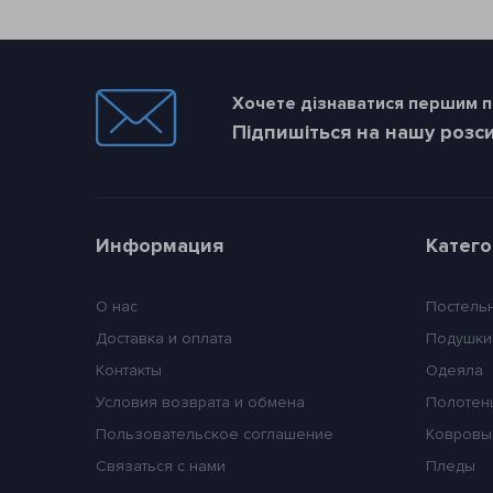
Хочете дізнаватися першим пр
Підпишіться на нашу розс
Информация
Катег
О нас
Постель
Доставка и оплата
Подушки
Контакты
Одеяла
Условия возврата и обмена
Полотен
Пользовательское соглашение
Ковровы
Связаться с нами
Пледы