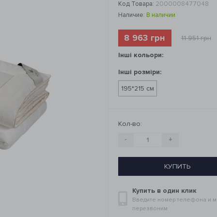
Код Товара:
2000008477048
Наличие:
В наличии
8 963 грн
11 951 грн
Інші кольори:
Інші розміри:
195*215 см
Кол-во:
-
+
КУПИТЬ
Купить в один клик
Введите номер телефона и 
перезвоним