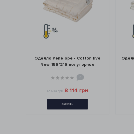
 Fine
Одеяло Penelope - Cotton live
Одеял
е
New 155*215 полуторное
0
8 114 грн
12 484 грн
КУПИТЬ