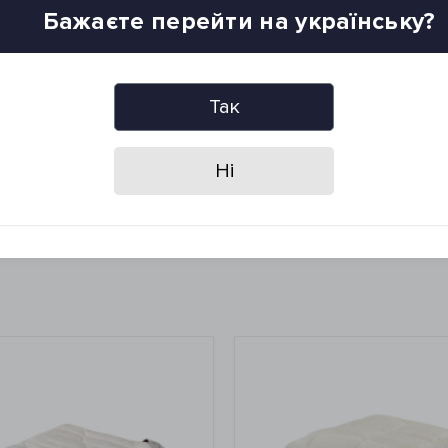
Бажаєте перейти на українську?
Так
Ні