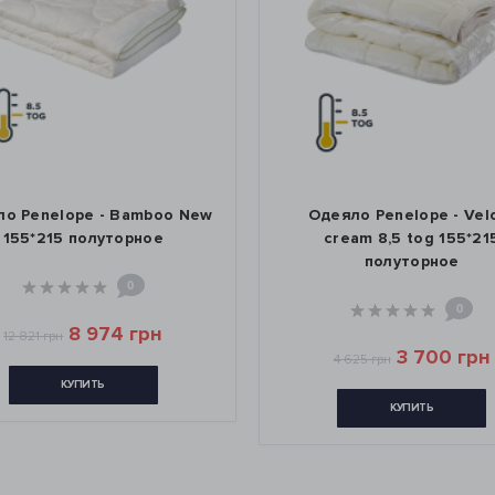
о Penelope - Bamboo New
Одеяло Penelope - Vel
155*215 полуторное
cream 8,5 tog 155*21
полуторное
0
0
8 974 грн
12 821 грн
3 700 грн
4 625 грн
КУПИТЬ
КУПИТЬ