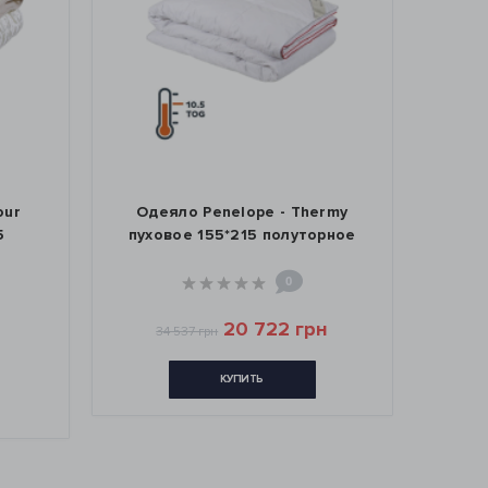
our
Одеяло Penelope - Thermy
Одея
5
пуховое 155*215 полуторное
0
20 722 грн
34 537 грн
КУПИТЬ