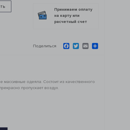
ить
Принимаем оплату
на карту или
расчетный счет
Facebook
Twitter
Email
Ресурс
Поделиться
е массивные одеяла. Состоит из качественного
прекрасно пропускает воздух.