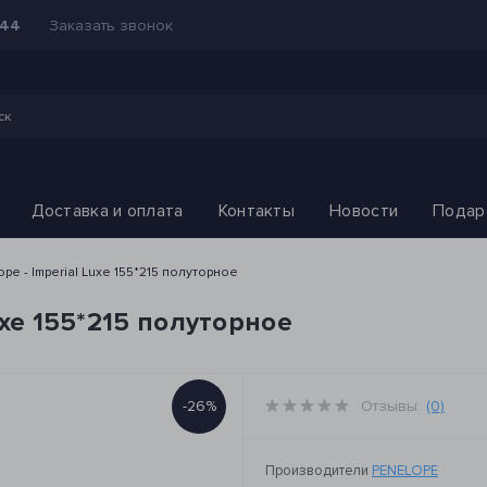
Заказать звонок
-44
Доставка и оплата
Контакты
Новости
Подар
pe - Imperial Luxe 155*215 полуторное
uxe 155*215 полуторное
-26%
Отзывы:
(0)
Производители
PENELOPE