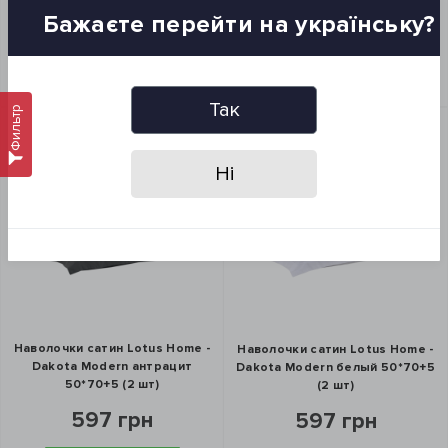
ЗАКАЗ В 1 КЛИК
Бажаєте перейти на українську?
ЗАКАЗ В 1 КЛИК
КУПИТЬ
КУПИТЬ
Так
Фильтр
Ні
Наволочки сатин Lotus Home -
Наволочки сатин Lotus Home -
Dakota Modern антрацит
Dakota Modern белый 50*70+5
50*70+5 (2 шт)
(2 шт)
597 грн
597 грн