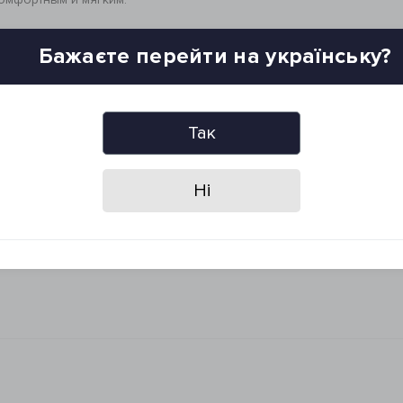
Бажаєте перейти на українську?
ратурном режиме (до 60°C)
Так
Ні
ast