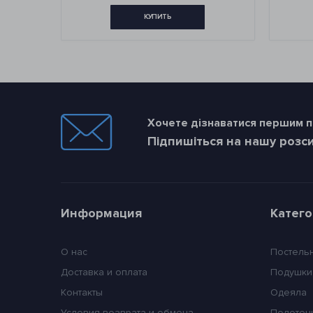
КУПИТЬ
КУП
Хочете дізнаватися першим пр
Підпишіться на нашу розс
Информация
Катег
О нас
Постель
Доставка и оплата
Подушки
Контакты
Одеяла
Условия возврата и обмена
Полотен