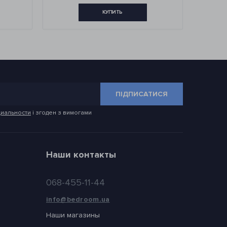
КУПИТЬ
КУП
ПІДПИСАТИСЯ
иальности
і згоден з вимогами
Наши контакты
068-455-11-44
info@bedroom.ua
Наши магазины