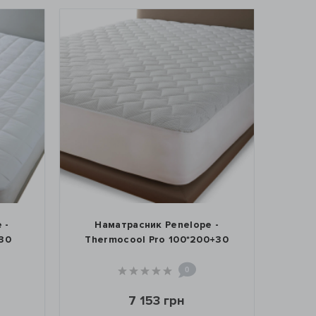
Наматрасник Penelope -
Наматрасник
Thermocool Pro 100*200+30
Thermoclean
0
7 153 грн
6 223