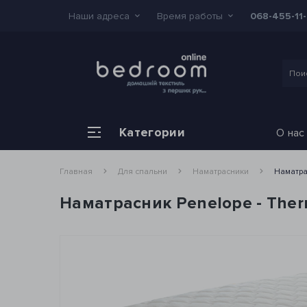
Наши адреса
Время работы
068-455-11
Категории
О нас
Главная
Для спальни
Наматрасники
Наматра
Наматрасник Penelope - Ther