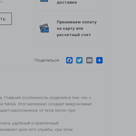
мы
доставки
ить
Принимаем оплату
на карту или
расчетный счет
Facebook
Twitter
Email
Ресурс
Поделиться
 Главная особенность изделия в том, что с
е NASA. Этот материал создает микроклимат,
щает накопленное от тела тепло при
 Очень удобный и практичный.
ичивает срок его службы, при этом