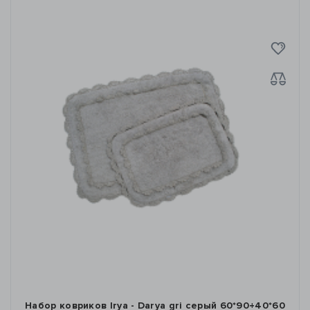
Набор ковриков Irya - Darya gri серый 60*90+40*60