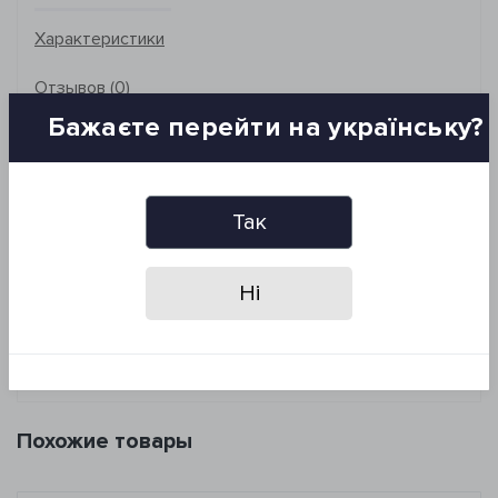
Характеристики
Отзывов (0)
Бажаєте перейти на українську?
Состав: 100 % хлопок
Размер и комплектация:
Коврик (1 шт): 60*90 см
Так
Коврик (1 шт): 40*60 см
Основа: хлопковая
Плотность: 2000 г/м2
Ні
Производитель: Irya, Турция
Упаковка: ПВХ
Похожие товары