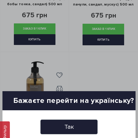
бобы тонка, сандал) 500 мл
пачули, сандал, мускус) 500 мл
675 грн
675 грн
ЗАКАЗ В 1 КЛИК
ЗАКАЗ В 1 КЛИК
КУПИТЬ
КУПИТЬ
Бажаєте перейти на українську?
Так
Парфюмированное жидкое
Фильтр
мыло Lotus Home - 11 (пралине,
сандал, гелиотроп, бобы