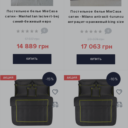
Постельное белье MieCasa
Постельное белье MieCasa
сатин - Manhattan lacivert-bej
сатин - Milano antrasit-turuncu
синий-бежевый евро
антрацит-оранжевый king size
0
0
17 517 грн
20 074 грн
14 889 грн
17 063 грн
КУПИТЬ
КУПИТЬ
АКЦИЯ
АКЦИЯ
-15%
-16%