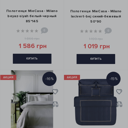
Полотенце MieCasa - Milano
Полотенце MieCasa - Milano
beyaz-siyah белый-черный
lacivert-bej синий-бежевый
85*145
50*90
0
0
1 866 грн
1 199 грн
1 586 грн
1 019 грн
КУПИТЬ
КУПИТЬ
АКЦИЯ
АКЦИЯ
-16%
-15%