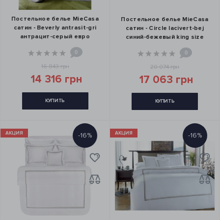
Постельное белье MieCasa
Постельное белье MieCasa
сатин - Beverly antrasit-gri
сатин - Circle lacivert-bej
антрацит-серый евро
синий-бежевый king size
0
0
16 843 грн
20 074 грн
14 316 грн
17 063 грн
КУПИТЬ
КУПИТЬ
АКЦИЯ
АКЦИЯ
-16%
-16%