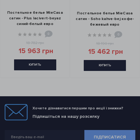
Постельное белье MieCasa
Постельное белье MieCasa
сатин - Plus lacivert-beyaz
сатин - Soho kahve-bej кофе-
синий-белый евро
бежевый евро
0
0
18 782 грн
18 190 грн
15 963 грн
15 462 грн
КУПИТЬ
КУПИТЬ
Хочете дізнаватися першим про акції і знижки?
Підпишіться на нашу розсилку
ПІДПИСАТИСЯ