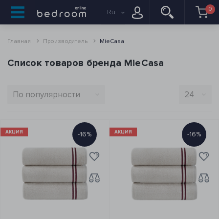
0
Ru
Главная
Производитель
MieCasa
Список товаров бренда MieCasa
АКЦИЯ
АКЦИЯ
-16%
-16%