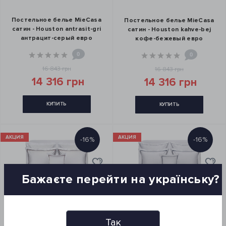
Постельное белье MieCasa
Постельное белье MieCasa
сатин - Houston antrasit-gri
сатин - Houston kahve-bej
антрацит-серый евро
кофе-бежевый евро
0
0
16 843 грн
16 843 грн
14 316 грн
14 316 грн
КУПИТЬ
КУПИТЬ
АКЦИЯ
АКЦИЯ
-16%
-16%
Бажаєте перейти на українську?
Так