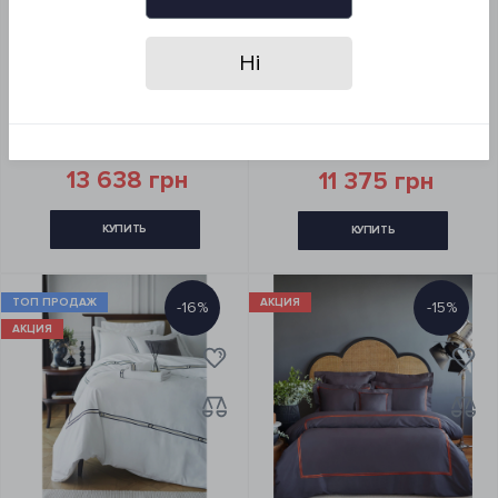
Постельное белье MieCasa
Постельное белье MieCasa
Ні
сатин - Houston lacivert-kirmizi
сатин - Madison lacivert синий
синий-красный евро
евро
0
0
16 045 грн
13 383 грн
13 638 грн
11 375 грн
КУПИТЬ
КУПИТЬ
ТОП ПРОДАЖ
АКЦИЯ
-16%
-15%
АКЦИЯ